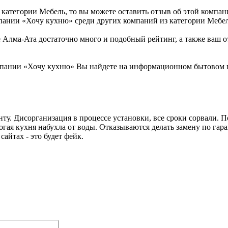
атегории Мебель, то вы можете оставить отзыв об этой компании
пании «Хочу кухню» среди других компаний из категории Мебел
лма-Ата достаточно много и подобный рейтинг, а также ваш от
пании «Хочу кухню» Вы найдете на информационном бытовом пор
ту. Дисорганизация в процессе установки, все сроки сорвали. П
огая кухня набухла от воды. Отказываются делать замену по гар
айтах - это будет фейк.