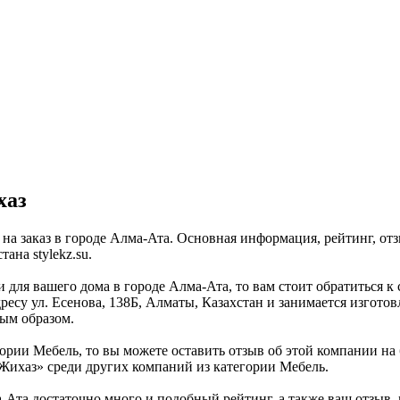
хаз
 на заказ в городе Алма-Ата. Основная информация, рейтинг, от
на stylekz.su.
 для вашего дома в городе Алма-Ата, то вам стоит обратиться к
ресу ул. Есенова, 138Б, Алматы, Казахстан и занимается изготов
ным образом.
рии Мебель, то вы можете оставить отзыв об этой компании на б
Жихаз» среди других компаний из категории Мебель.
та достаточно много и подобный рейтинг, а также ваш отзыв, 