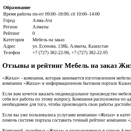
Образование
Время работы
пн-пт 09:00–18:00; сб 10:00–14:00
Город
Алма-Ата
Регион
Алматы
Рейтинг
0
Категория
Мебель на заказ
Адрес
ул. Есенова, 138Б, Алматы, Казахстан
Телефон
+7 (727) 382-22-96, +7 (727) 382-22-95
Отзывы и рейтинг Мебель на заказ Жи
«Жихаз» - компания, которая занимается изготовлением мебели
компании «Жихаз» в информационном бытовом портале Казахста
Если вам хочется заказать индивидуальное производство мебели
себя все работы по этому вопросу. Компания расположена по ад
необходимое для того, чтобы производить свои работы достой
Если вы уже пользовались услугами компании «Жихаз» в катего
помочь системе портала составить точный рейтинг компании «
Компаний, подобных «Жихаз» и расположенных в городе Алма-А