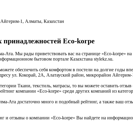
 Айгерим-1, Алматы, Казахстан
 принадлежностей Eco-korpe
а-Ата. Мы рады приветствовать вас на странице «Eco-korpe» на
информационном бытовом портале Казахстана stylekz.su.
ожете обеспечить себя комфортом в постели на долгие годы впе
адресу ул. Кокорай, 2А, Алатауский район, микрорайон Айгерим-
егории Ткани, текстиль, матрасы, то вы можете оставить отзыв о
ейтинг компании «Eco-korpe» среди других компаний из категор
ма-Ата достаточно много и подобный рейтинг, а также ваш отзы
нг и отзывы о компании «Eco-korpe» Вы найдете на информацион