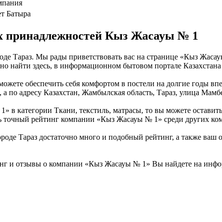
мпания
ет Батыра
х принадлежностей Кыз Жасауы № 1
е Тараз. Мы рады приветствовать вас на странице «Кыз Жасауы
о найти здесь, в информационном бытовом портале Казахстана s
ожете обеспечить себя комфортом в постели на долгие годы впе
 а по адресу Казахстан, Жамбылская область, Тараз, улица Мамб
 в категории Ткани, текстиль, матрасы, то вы можете оставить
ить точный рейтинг компании «Кыз Жасауы № 1» среди других ком
де Тараз достаточно много и подобный рейтинг, а также ваш о
нг и отзывы о компании «Кыз Жасауы № 1» Вы найдете на инфор