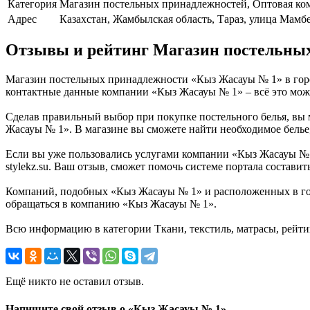
Категория
Магазин постельных принадлежностей, Оптовая ко
Адрес
Казахстан, Жамбылская область, Тараз, улица Мамб
Отзывы и рейтинг Магазин постельны
Магазин постельных принадлежности «Кыз Жасауы № 1» в город
контактные данные компании «Кыз Жасауы № 1» – всё это можн
Сделав правильный выбор при покупке постельного белья, вы м
Жасауы № 1». В магазине вы сможете найти необходимое белье,
Если вы уже пользовались услугами компании «Кыз Жасауы № 1»
stylekz.su. Ваш отзыв, сможет помочь системе портала состав
Компаний, подобных «Кыз Жасауы № 1» и расположенных в горо
обращаться в компанию «Кыз Жасауы № 1».
Всю информацию в категории Ткани, текстиль, матрасы, рейти
Ещё никто не оставил отзыв.
Напишите свой отзыв о «Кыз Жасауы № 1»