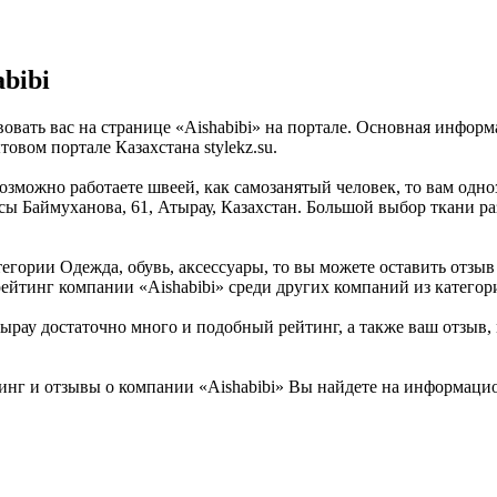
bibi
вовать вас на странице «Aishabibi» на портале. Основная инфор
овом портале Казахстана stylekz.su.
возможно работаете швеей, как самозанятый человек, то вам одн
усы Баймуханова, 61, Атырау, Казахстан. Большой выбор ткани р
егории Одежда, обувь, аксессуары, то вы можете оставить отзыв 
ейтинг компании «Aishabibi» среди других компаний из категори
рау достаточно много и подобный рейтинг, а также ваш отзыв, 
нг и отзывы о компании «Aishabibi» Вы найдете на информацион